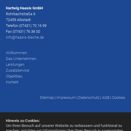
Hartwig Haasis GmbH
Rohrbachstraße 6
72459 Albstadt
Telefon (07431) 70 16 99
Fax (07431) 76 36 00
info@haasis-bleche.de
Willkommen
Das Unternehmen
Leistungen
Zusatzservice
Objektbau
Kontakt
Sitemap
|
Impressum
|
Datenschutz
|
AGB
|
Cookies
Hinweis zu Cookies:
Um Ihren Besuch auf unserer Website zu verbessern und funktional zu
machen, möchten wir Informationen über Ihren Besuch in sogenannten